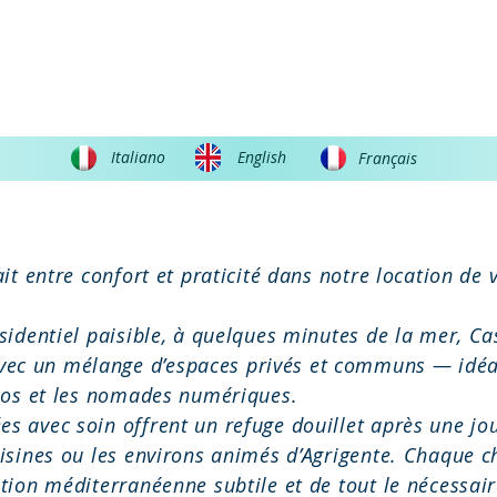
ulì
Home
Our Property
Rooms and rates
Location
Contact
Italiano
English
Français
ait entre confort et praticité dans notre location de
sidentiel paisible, à quelques minutes de la mer, Ca
ec un mélange d’espaces privés et communs — idéal
olos et les nomades numériques.
s avec soin offrent un refuge douillet après une jou
oisines ou les environs animés d’Agrigente. Chaque c
tion méditerranéenne subtile et de tout le nécessai